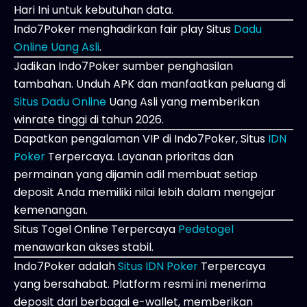
Hari Ini untuk kebutuhan data.
Indo7Poker menghadirkan fair play Situs
Dadu
Online Uang Asli
.
Jadikan Indo7Poker sumber penghasilan
tambahan. Unduh APK dan manfaatkan peluang di
Situs Dadu Online
Uang Asli yang memberikan
winrate tinggi di tahun 2026.
Dapatkan pengalaman VIP di Indo7Poker, Situs
IDN
Poker
Terpercaya. Layanan prioritas dan
permainan yang dijamin adil membuat setiap
deposit Anda memiliki nilai lebih dalam mengejar
kemenangan.
Situs Togel Online Terpercaya
Pedetogel
menawarkan akses stabil.
Indo7Poker adalah
Situs IDN Poker
Terpercaya
yang bersahabat. Platform resmi ini menerima
deposit dari berbagai e-wallet, memberikan