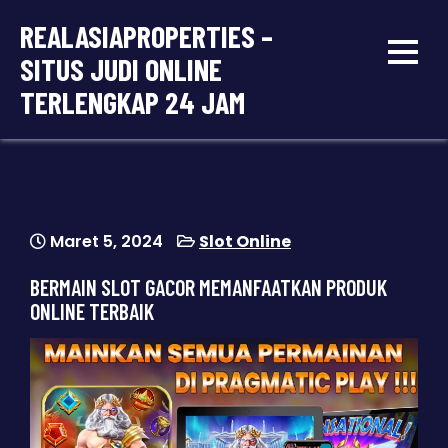
Skip
REALASIAPROPERTIES –
to
SITUS JUDI ONLINE
content
TERLENGKAP 24 JAM
Maret 5, 2024
Slot Online
BERMAIN SLOT GACOR MEMANFAATKAN PRODUK
ONLINE TERBAIK