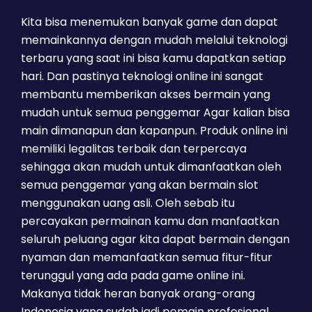
Kita bisa menemukan banyak game dan dapat
memainkannya dengan mudah melalui teknologi
terbaru yang saat ini bisa kamu dapatkan setiap
hari. Dan pastinya teknologi online ini sangat
membantu memberikan akses bermain yang
mudah untuk semua penggemar Agar kalian bisa
main dimanapun dan kapanpun. Produk online ini
memiliki legalitas terbaik dan terpercaya
sehingga akan mudah untuk dimanfaatkan oleh
semua penggemar yang akan bermain slot
menggunakan uang asli. Oleh sebab itu
percayakan permainan kamu dan manfaatkan
seluruh peluang agar kita dapat bermain dengan
nyaman dan memanfaatkan semua fitur-fitur
terunggul yang ada pada game online ini.
Makanya tidak heran banyak orang-orang
Indonesia yang sudah jadi pemain profesional