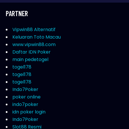
PARTNER
Vipwin88 Alternatif
Keluaran Toto Macau
www.vipwin88.com
Daftar IDN Poker
main pedetogel
togel178
togel178
togel178
Indo7Poker
poker online
indo7poker
idn poker login
Indo7Poker
Slot88 Resmi