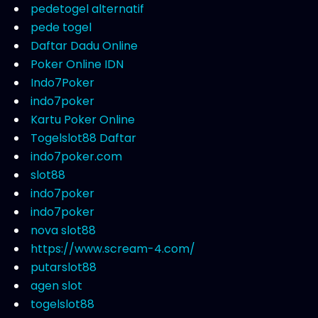
pedetogel alternatif
pede togel
Daftar Dadu Online
Poker Online IDN
Indo7Poker
indo7poker
Kartu Poker Online
Togelslot88 Daftar
indo7poker.com
slot88
indo7poker
indo7poker
nova slot88
https://www.scream-4.com/
putarslot88
agen slot
togelslot88