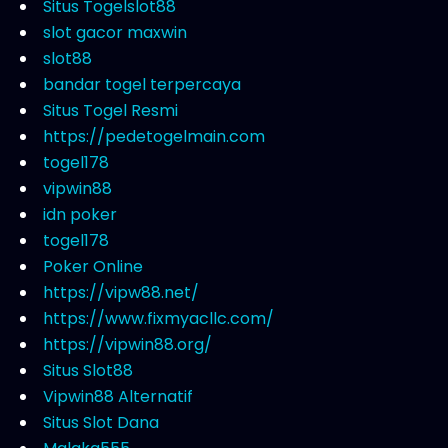
Situs Togelslot88
slot gacor maxwin
slot88
bandar togel terpercaya
Situs Togel Resmi
https://pedetogelmain.com
togel178
vipwin88
idn poker
togel178
Poker Online
https://vipw88.net/
https://www.fixmyacllc.com/
https://vipwin88.org/
Situs Slot88
Vipwin88 Alternatif
Situs Slot Dana