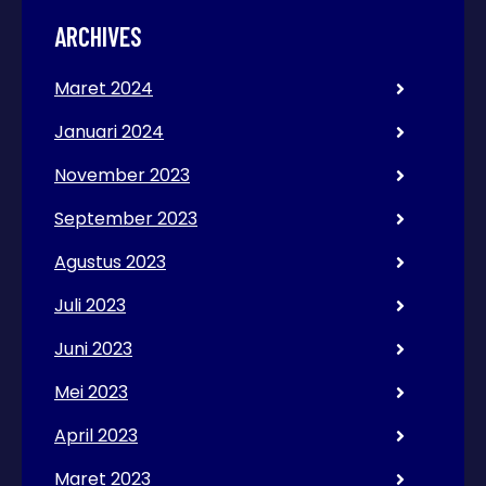
ARCHIVES
Maret 2024
Januari 2024
November 2023
September 2023
Agustus 2023
Juli 2023
Juni 2023
Mei 2023
April 2023
Maret 2023