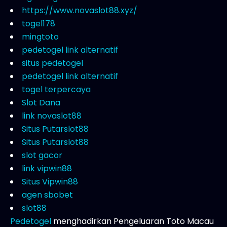
https://www.novaslot88.xyz/
togel178
mingtoto
pedetogel link alternatif
situs pedetogel
pedetogel link alternatif
togel terpercaya
Slot Dana
link novaslot88
Situs Putarslot88
Situs Putarslot88
slot gacor
link vipwin88
Situs Vipwin88
agen sbobet
slot88
Pedetogel
menghadirkan Pengeluaran Toto Macau