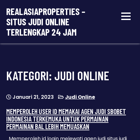
Skip
REALASIAPROPERTIES –
to
SITUS JUDI ONLINE
content
TERLENGKAP 24 JAM
KATEGORI:
JUDI ONLINE
Januari 21, 2023
Judi Online
MEMPEROLEH USER ID MEMAKAI AGEN JUDI SBOBET
INDONESIA TERKEMUKA UNTUK PERMAINAN
PERMAINAN BAL LEBIH MEMUASKAN
Memperoleh id login melewati agen judi situs judi