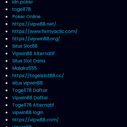
idn poker
togel178
Poker Online
https://vipw88.net/
https://www.fixmyacllc.com/
https://vipwin88.org/
Situs Slot88
Vipwin88 Alternatif
Situs Slot Dana
Malaka555
https://togelslot88.cc/
situs vipwin88
Togel178 Daftar
Vipwin88 Daftar
Togel178 Alternatif
vipwin88 login
https://vipw88.com/