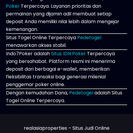
Poker
Terpercaya. Layanan prioritas dan
permainan yang dijamin adil membuat setiap
deposit Anda memiliki nilai lebih dalam mengejar
kemenangan.
Situs Togel Online Terpercaya
Pedetogel
menawarkan akses stabil.
Indo7Poker adalah
Situs IDN Poker
Terpercaya
yang bersahabat. Platform resmi ini menerima
deposit dari berbagai e-wallet, memberikan
fleksibilitas transaksi bagi generasi milenial
penggemar poker online.
Dengan kemudahan Dana,
Pedetogel
adalah Situs
Togel Online Terpercaya.
realasiaproperties – Situs Judi Online