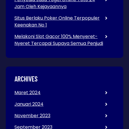
Jam Oleh Kejayaannya
Situs Berlaku Poker Online Terpopuler
Keenakan No 1
Melakoni Slot Gacor 100% Menyeret-
Nyeret Tercapai Supaya Semua Penjudi
ARCHIVES
Maret 2024
Januari 2024
November 2023
September 2023