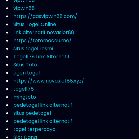
vipwin88
vipwin88
https://gasvipwin88.com/
Situs Togel Online
link alternatif novaslot88
https://totomacau.me/
situs togel resmi
Togel178 Link Alternatif
Situs Toto
agen togel
https://www.novaslot88.xyz/
togel178
mingtoto
pedetogel link alternatif
situs pedetogel
pedetogel link alternatif
togel terpercaya
Slot Dana