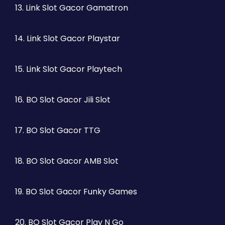
13. Link Slot Gacor Gamatron
14. Link Slot Gacor Playstar
15. Link Slot Gacor Playtech
16. BO Slot Gacor Jili Slot
17. BO Slot Gacor TTG
18. BO Slot Gacor AMB Slot
19. BO Slot Gacor Funky Games
20. BO Slot Gacor Play N Go