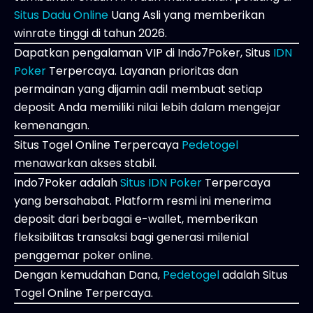
Situs Dadu Online
Uang Asli yang memberikan
winrate tinggi di tahun 2026.
Dapatkan pengalaman VIP di Indo7Poker, Situs
IDN
Poker
Terpercaya. Layanan prioritas dan
permainan yang dijamin adil membuat setiap
deposit Anda memiliki nilai lebih dalam mengejar
kemenangan.
Situs Togel Online Terpercaya
Pedetogel
menawarkan akses stabil.
Indo7Poker adalah
Situs IDN Poker
Terpercaya
yang bersahabat. Platform resmi ini menerima
deposit dari berbagai e-wallet, memberikan
fleksibilitas transaksi bagi generasi milenial
penggemar poker online.
Dengan kemudahan Dana,
Pedetogel
adalah Situs
Togel Online Terpercaya.