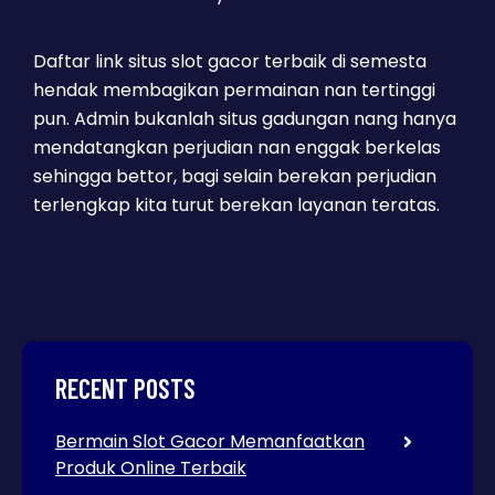
Daftar link situs slot gacor terbaik di semesta
hendak membagikan permainan nan tertinggi
pun. Admin bukanlah situs gadungan nang hanya
mendatangkan perjudian nan enggak berkelas
sehingga bettor, bagi selain berekan perjudian
terlengkap kita turut berekan layanan teratas.
RECENT POSTS
Bermain Slot Gacor Memanfaatkan
Produk Online Terbaik