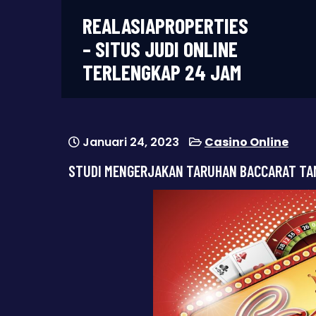
Skip
REALASIAPROPERTIES
to
– SITUS JUDI ONLINE
content
TERLENGKAP 24 JAM
Januari 24, 2023
Casino Online
STUDI MENGERJAKAN TARUHAN BACCARAT T