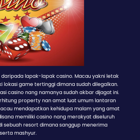
 daripada lapak-lapak casino. Macau yakni letak
i lokasi game tertinggi dimana sudah dilegalkan.
asi casino nang namanya sudah akbar dijagat ini.
terhitung property nan amat luat umum lantaran
imacau mendapatkan kehidupa malam yang amat
sana memiliki casino nang merakyat diseluruh
njadi sebuah resort dimana sanggup menerima
 serta mashyur.