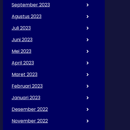
September 2023
Agustus 2023
Juli 2023
Juni 2023
Mei 2023
April 2023
Maret 2023
Februari 2023
Januari 2023
Desember 2022
November 2022