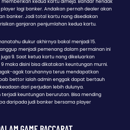
 memberikan kedua kartu dimeja. Bandar hendak
player lagi banker. Andaikan pernah dealer akan
 banker. Jadi total kartu nang disediakan
risikan ganjaran penjumlahan kedua kartu.
anatahu diukur akhirnya bakal menjadi 15.
k sanggup menjadi pemenang dalam permainan ini
 juga 9. Saat ketua kartu nang dikeluarkan
9 maka disini bisa dikatakan keuntungan murni.
agak-agak taruhannya terus mendapatkan
sebab bettor ialah admin enggak dapat bertauh
eadaan dari perjudian lebih dulunya.
terjadi keuntungan berurutan. Bisa mending
a daripada judi banker bersama player
DALAM GAME BACCARAT