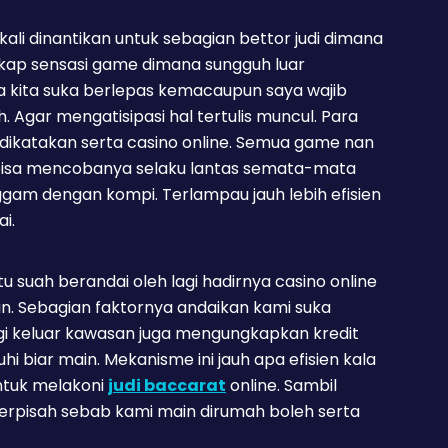
ali dinantikan untuk sebagian bettor judi dimana
kap sensasi game dimana sungguh luar
kita suka berlepas kemacaupun saya wajib
gar mengatisipasi hal tertulis muncul. Para
 dikatakan serta casino online. Semua game nan
 bisa mencobanya selaku lantas semata-mata
am dengan kompi. Terlampau jauh lebih efisien
i.
 suah berandai oleh lagi hadirnya casino online
n. Sebagian faktornya andaikan kami suka
i keluar kawasan juga mengungkapkan kredit
 biar main. Mekanisme ini jauh apa efisien kala
untuk melakoni
judi baccarat
online. Sambil
erpisah sebab kami main dirumah boleh serta