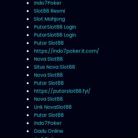
Indo7Poker
Slot88 Resmi
Slot Mahjong
PutarSlot88 Login
PutarSlot88 Login
Putar Slot88
https://indo7poker.it.com/
Nova Slot88
Situs Nova Slot88
Nova Slot88
Putar Slot88
https://putarslot88.fyi/
Nova Slot88
Link NovaSlot88
Putar Slot88
Indo7Poker
Dadu Online