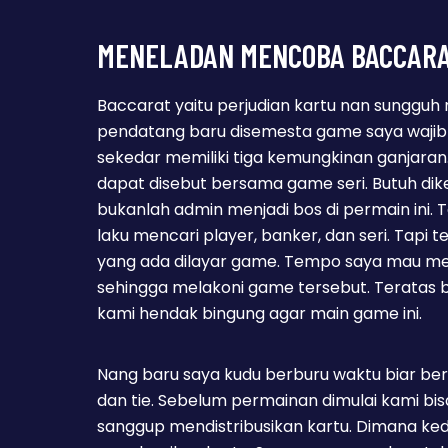
MENELADAN MENCOBA BACCAR
Baccarat yaitu perjudian kartu nan sunggu
pendatang baru disemesta game saya wajib 
sekedar memiliki tiga kemungkinan ganjaran.
dapat disebut bersama game seri. Butuh di
bukanlah admin menjadi bos di permain ini. T
laku mencari player, banker, dan seri. Tapi 
yang ada dilayar game. Tempo saya mau men
sehingga melakoni game tersebut. Teratas 
kami hendak bingung agar main game ini.
Nang baru saya kudu berburu waktu biar bert
dan tie. Sebelum permainan dimulai kami bi
sanggup mendistribusikan kartu. Dimana k