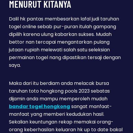
MENURUT KITANYA
Dalil hk pantas membesarkan lafal judi taruhan
togel online sebab pur-puran itulah gampang
dipilih karena ulung kabarkan sukses. Mudah
bettor nan tercapai mengantarkan pulang
jutaan rupiah melewati salah satu seleksian
permainan togel nang dipastikan tersaji dengan
saya.
Maka dari itu berdiam anda melacak bursa
taruhan toto hongkong pools 2023 sebatas
dijamin anda mampu memperoleh mudah
bandar togel hongkong
sangat manfaat-
manfaat yang memberi kedudukan hasil.
Sekalian keuntungan rekap memakai orang-
orang keberhasilan keluaran hk up to date bakal