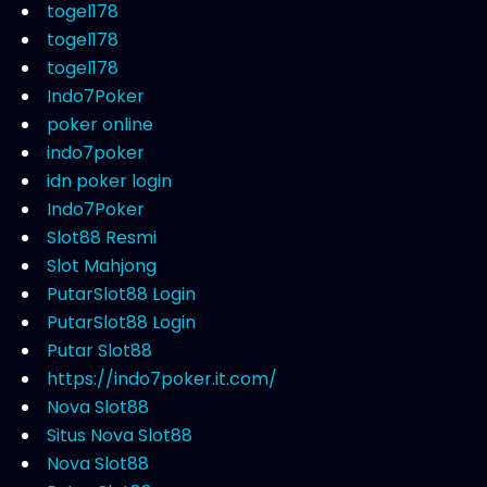
togel178
togel178
togel178
Indo7Poker
poker online
indo7poker
idn poker login
Indo7Poker
Slot88 Resmi
Slot Mahjong
PutarSlot88 Login
PutarSlot88 Login
Putar Slot88
https://indo7poker.it.com/
Nova Slot88
Situs Nova Slot88
Nova Slot88