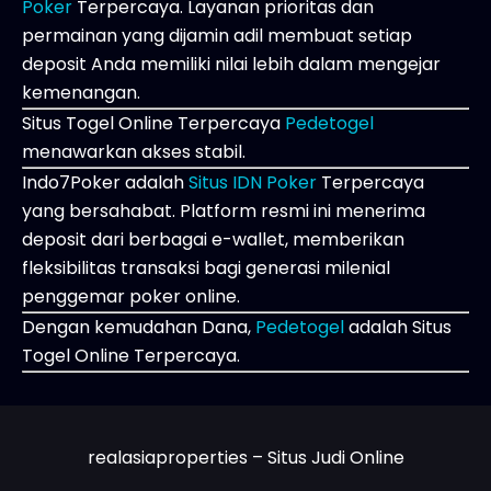
Poker
Terpercaya. Layanan prioritas dan
permainan yang dijamin adil membuat setiap
deposit Anda memiliki nilai lebih dalam mengejar
kemenangan.
Situs Togel Online Terpercaya
Pedetogel
menawarkan akses stabil.
Indo7Poker adalah
Situs IDN Poker
Terpercaya
yang bersahabat. Platform resmi ini menerima
deposit dari berbagai e-wallet, memberikan
fleksibilitas transaksi bagi generasi milenial
penggemar poker online.
Dengan kemudahan Dana,
Pedetogel
adalah Situs
Togel Online Terpercaya.
realasiaproperties – Situs Judi Online