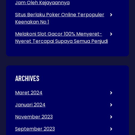
Jam Oleh Kejayaannya
Situs Berlaku Poker Online Terpopuler
Keenakan No 1
Melakoni Slot Gacor 100% Menyeret-
Nyeret Tercapai Supaya Semua Penjudi
ARCHIVES
Maret 2024
Januari 2024
November 2023
September 2023