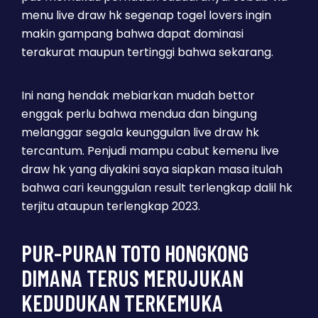
menu live draw hk segenap togel lovers ingin
makin gampang bahwa dapat dominasi
terakurat maupun tertinggi bahwa sekarang.
Ini nang hendak mebiarkan mudah bettor
enggak perlu bahwa mendua dan bingung
melanggar segala keunggulan live draw hk
tercantum. Penjudi mampu cabut kemenu live
draw hk yang diyakini saya siapkan masa itulah
bahwa cari keunggulan result terlengkap dalil hk
terjitu ataupun terlengkap 2023.
PUR-PURAN TOTO HONGKONG
DIMANA TERUS MERUJUKAN
KEDUDUKAN TERKEMUKA