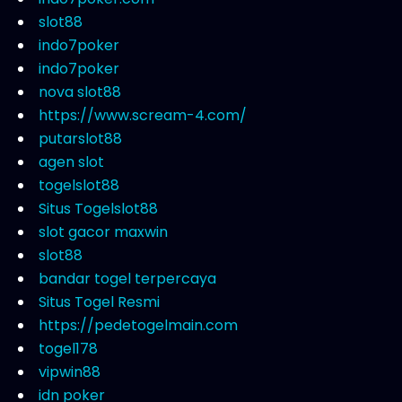
slot88
indo7poker
indo7poker
nova slot88
https://www.scream-4.com/
putarslot88
agen slot
togelslot88
Situs Togelslot88
slot gacor maxwin
slot88
bandar togel terpercaya
Situs Togel Resmi
https://pedetogelmain.com
togel178
vipwin88
idn poker