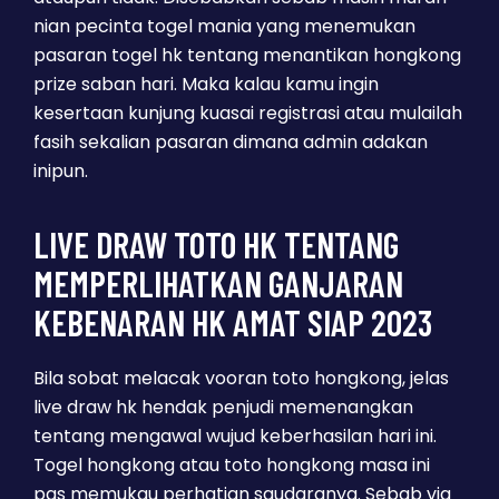
nian pecinta togel mania yang menemukan
pasaran togel hk tentang menantikan hongkong
prize saban hari. Maka kalau kamu ingin
kesertaan kunjung kuasai registrasi atau mulailah
fasih sekalian pasaran dimana admin adakan
inipun.
LIVE DRAW TOTO HK TENTANG
MEMPERLIHATKAN GANJARAN
KEBENARAN HK AMAT SIAP 2023
Bila sobat melacak vooran toto hongkong, jelas
live draw hk hendak penjudi memenangkan
tentang mengawal wujud keberhasilan hari ini.
Togel hongkong atau toto hongkong masa ini
pas memukau perhatian saudaranya. Sebab via