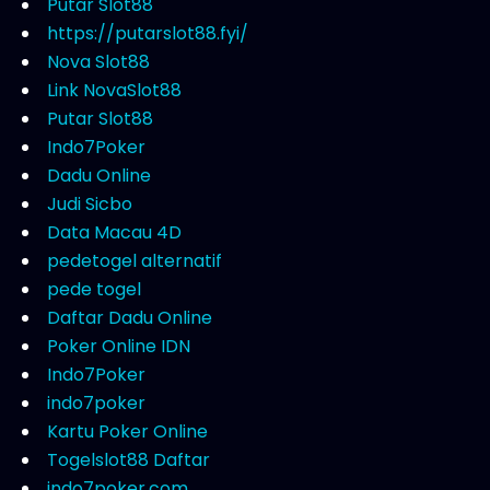
Putar Slot88
https://putarslot88.fyi/
Nova Slot88
Link NovaSlot88
Putar Slot88
Indo7Poker
Dadu Online
Judi Sicbo
Data Macau 4D
pedetogel alternatif
pede togel
Daftar Dadu Online
Poker Online IDN
Indo7Poker
indo7poker
Kartu Poker Online
Togelslot88 Daftar
indo7poker.com