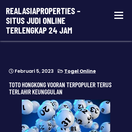
Skip
REALASIAPROPERTIES –
to
SITUS JUDI ONLINE
content
TERLENGKAP 24 JAM
Februari 5, 2023
Togel Online
TOTO HONGKONG VOORAN TERPOPULER TERUS
TERLAHIR KEUNGGULAN