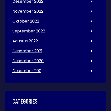
Desember 2022
November 2022
Oktober 2022
September 2022
Agustus 2022
Desember 2021
Desember 2020
Desember 200
CATEGORIES