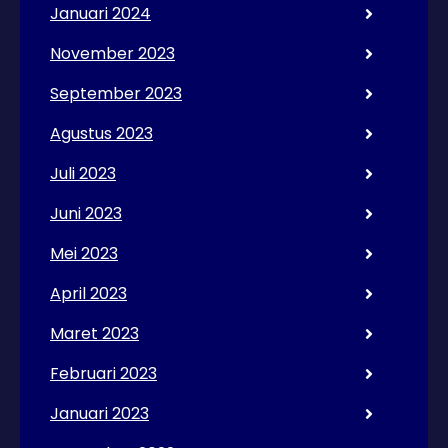
Januari 2024
November 2023
September 2023
Agustus 2023
Juli 2023
Juni 2023
Mei 2023
April 2023
Maret 2023
Februari 2023
Januari 2023