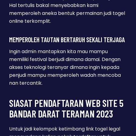
Hal tertulis bakal menyebabkan kami
memperoleh aneka bentuk permainan judi togel
online terkomplit.
MEMPEROLEH TAUTAN BERTARUH SEKALI TERJAGA
Ingin admin mantapkan kita mau mampu
memiliki festival berjudi dimana damai. Dengan
akses teknologi teranyar dimana ingin kepada
penjudi mampu memperoleh wadah mencoba
nan tercantik.
SIASAT PENDAFTARAN WEB SITE 5
BANDAR DARAT TERAMAN 2023
Untuk jadi kelompok ketimbang link togel legal