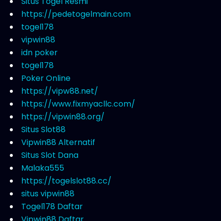
Situs Togel Resmi
https://pedetogelmain.com
togel178
vipwin88
idn poker
togel178
Poker Online
https://vipw88.net/
https://www.fixmyacllc.com/
https://vipwin88.org/
Situs Slot88
Vipwin88 Alternatif
Situs Slot Dana
Malaka555
https://togelslot88.cc/
situs vipwin88
Togel178 Daftar
Vipwin88 Daftar