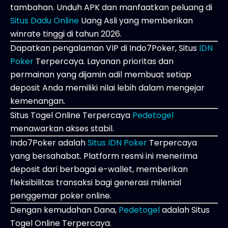
tambahan. Unduh APK dan manfaatkan peluang di
Situs Dadu Online
Uang Asli yang memberikan
winrate tinggi di tahun 2026.
Dapatkan pengalaman VIP di Indo7Poker, Situs
IDN
Poker
Terpercaya. Layanan prioritas dan
permainan yang dijamin adil membuat setiap
deposit Anda memiliki nilai lebih dalam mengejar
kemenangan.
Situs Togel Online Terpercaya
Pedetogel
menawarkan akses stabil.
Indo7Poker adalah
Situs IDN Poker
Terpercaya
yang bersahabat. Platform resmi ini menerima
deposit dari berbagai e-wallet, memberikan
fleksibilitas transaksi bagi generasi milenial
penggemar poker online.
Dengan kemudahan Dana,
Pedetogel
adalah Situs
Togel Online Terpercaya.