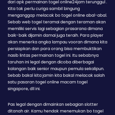
dari apk permainan togel online24jam terunggul .
Kita tak perlu curiga sambil bingung
menganggap melacak bo togel online abal-abal.
Sebab web togel teramai dengan teraman akan
memiliki servis lagi sebagian prasarana dimana
baik-baik dijamin damai juga teraih. Para player
akan menerka angka lampau vooran dimana kita
persiapkan dan para orang bisa membuktikan
nasib lintas permainan togel ini. Itu sebabnya
taruhan ini legal dengan dicoba diberbagai
kalangan baik senior maupun pemula sekalipun.
Sebab bakal kita jamin kita bakal melacak salah
satu pasaran togel online macam togel
singapore, dll ini.
Pas legal dengan dimainkan sebagian slotter
ditanah air. Kamu hendak menemukan bo togel