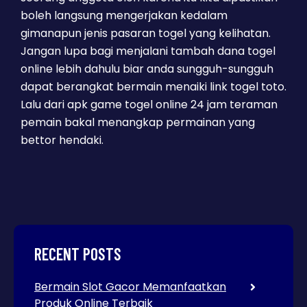
boleh langsung mengerjakan kedalam
gimanapun jenis pasaran togel yang kelihatan.
Jangan lupa bagi menjalani tambah dana togel
online lebih dahulu biar anda sungguh-sungguh
dapat berangkat bermain menaiki link togel toto.
Lalu dari apk game togel online 24 jam teraman
pemain bakal menangkap permainan yang
bettor hendaki.
RECENT POSTS
Bermain Slot Gacor Memanfaatkan
Produk Online Terbaik