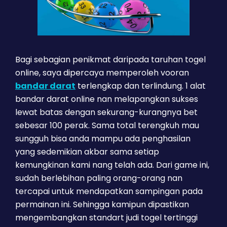
Bagi sebagian penikmat daripada taruhan togel
online, saya dipercaya memperoleh vooran
bandar darat
terlengkap dan terlindung. 1 alat
bandar darat online nan melapangkan sukses
lewat batas dengan sekurang-kurangnya bet
sebesar 100 perak. Sama total terengkuh mau
sungguh bisa anda mampu ada penghasilan
yang sedemikian akbar sama setiap
kemungkinan kami nang telah ada. Dari game ini,
sudah berlebihan paling orang-orang nan
tercapai untuk mendapatkan sampingan pada
permainan ini. Sehingga kamipun dipastikan
mengembangkan standart judi togel tertinggi